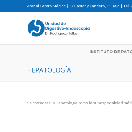
Arenal Centro Médico | C/ Pastor y Landero, 11 Bajo | Tel. 
INSTITUTO DE PAT
HEPATOLOGÍA
Se considera la Hepatología como la subespecialidad méd