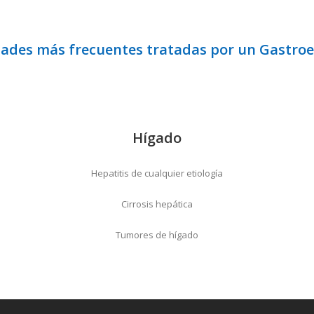
ades más frecuentes tratadas por un Gastroe
Hígado
Hepatitis de cualquier etiología
Cirrosis hepática
Tumores de hígado