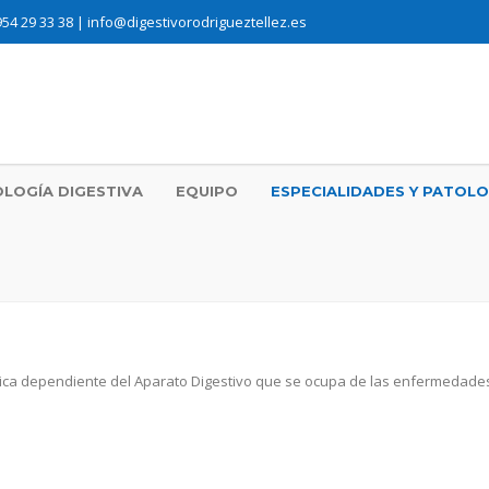
954 29 33 38 |
info@digestivorodrigueztellez.es
OLOGÍA DIGESTIVA
EQUIPO
ESPECIALIDADES Y PATOLO
ica dependiente del Aparato Digestivo que se ocupa de las enfermedades 