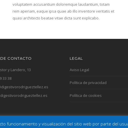
voluptatem accusantium doloremque laudantium, totam
rem aperiam, eaque ipsa quae ab illo inventore veritatis et
quasi architecto beatae vitae dicta sunt explicabo.
 DE CONTACTO
LEGAL
stor y Landero, 13
Aviso Legal
9 33 38
Política de privacidad
digestivorodrigueztellez.es
igestivorodrigueztellez.es
Política de cookies
recto funcionamiento y visualización del sitio web por parte del u