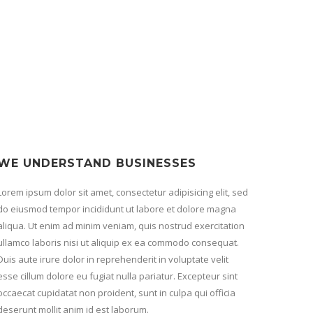
WE UNDERSTAND BUSINESSES
Lorem ipsum dolor sit amet, consectetur adipisicing elit, sed
do eiusmod tempor incididunt ut labore et dolore magna
aliqua. Ut enim ad minim veniam, quis nostrud exercitation
ullamco laboris nisi ut aliquip ex ea commodo consequat.
Duis aute irure dolor in reprehenderit in voluptate velit
esse cillum dolore eu fugiat nulla pariatur. Excepteur sint
occaecat cupidatat non proident, sunt in culpa qui officia
deserunt mollit anim id est laborum.