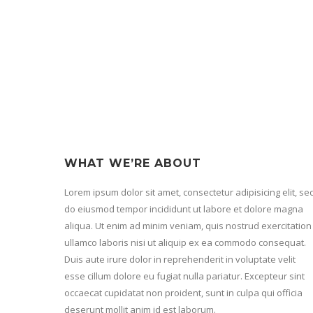
WHAT WE’RE ABOUT
Lorem ipsum dolor sit amet, consectetur adipisicing elit, se
do eiusmod tempor incididunt ut labore et dolore magna
aliqua. Ut enim ad minim veniam, quis nostrud exercitation
ullamco laboris nisi ut aliquip ex ea commodo consequat.
Duis aute irure dolor in reprehenderit in voluptate velit
esse cillum dolore eu fugiat nulla pariatur. Excepteur sint
occaecat cupidatat non proident, sunt in culpa qui officia
deserunt mollit anim id est laborum.