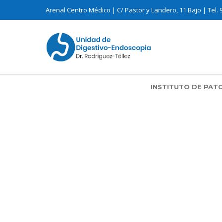
Arenal Centro Médico | C/ Pastor y Landero, 11 Bajo | Tel. 
INSTITUTO DE PAT