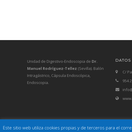
DATOS
Unidad de Digestivo-Endoscopia de
Dr.
Manuel Rodríguez-Tellez
(Sevilla). Balón
C/ Pa
Intragástrico, Cápsula Endoscópica,
954 2
Endoscopia.
info@
www.d
Este sitio web utiliza cookies propias y de terceros para el cor
© 2022 Digestivo Dr. Rodríguez Téllez